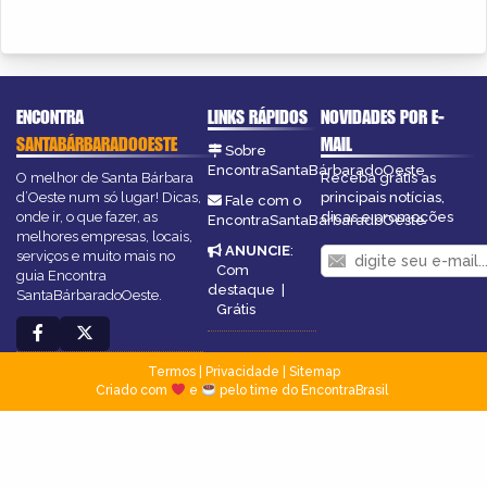
ENCONTRA
LINKS RÁPIDOS
NOVIDADES POR E-
SANTABÁRBARADOOESTE
MAIL
Sobre
EncontraSantaBárbaradoOeste
O melhor de Santa Bárbara
Receba grátis as
d’Oeste num só lugar! Dicas,
principais notícias,
Fale com o
onde ir, o que fazer, as
dicas e promoções
EncontraSantaBárbaradoOeste
melhores empresas, locais,
ANUNCIE
:
serviços e muito mais no
Com
guia Encontra
destaque
|
SantaBárbaradoOeste.
Grátis
Termos
|
Privacidade
|
Sitemap
Criado com
e
pelo time do EncontraBrasil