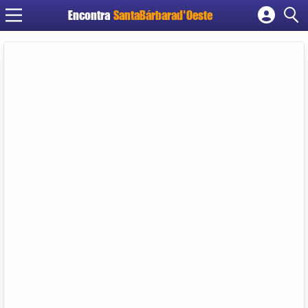
Encontra
SantaBárbarad'Oeste
Cadastrar empresa
Fazer login
Criar conta