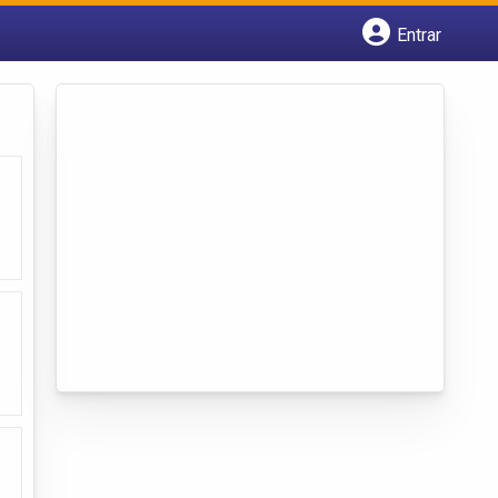
Entrar
Cadastrar empresa
Fazer login
Criar conta