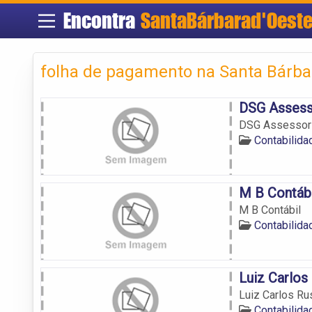
Encontra
SantaBárbarad'Oest
folha de pagamento na Santa Bárba
DSG Assess
DSG Assessori
Contabilida
M B Contábi
M B Contábil
Contabilida
Luiz Carlos 
Luiz Carlos Rus
Contabilida