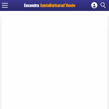
Encontra
SantaBárbarad'Oeste
Cadastrar empresa
Fazer login
Criar conta