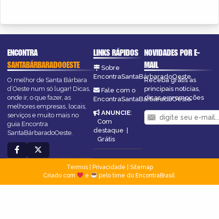
ENCONTRA
LINKS RÁPIDOS
NOVIDADES POR E-
SANTABÁRBARADOOESTE
MAIL
Sobre
EncontraSantaBárbaradoOeste
O melhor de Santa Bárbara
Receba grátis as
d’Oeste num só lugar! Dicas,
principais notícias,
Fale com o
onde ir, o que fazer, as
dicas e promoções
EncontraSantaBárbaradoOeste
melhores empresas, locais,
ANUNCIE
:
serviços e muito mais no
Com
guia Encontra
destaque
|
SantaBárbaradoOeste.
Grátis
Termos
|
Privacidade
|
Sitemap
Criado com
e
pelo time do EncontraBrasil