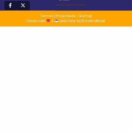
Termos
|
Privacidade
|
Sitemap
Criado com
e
pelo time do EncontraBrasil