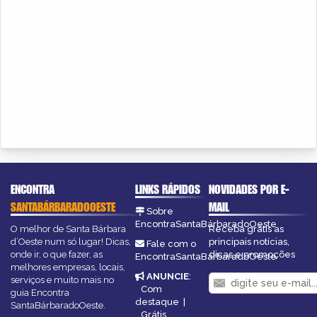
ENCONTRA
LINKS RÁPIDOS
NOVIDADES POR E-
SANTABÁRBARADOOESTE
MAIL
Sobre
EncontraSantaBárbaradoOeste
O melhor de Santa Bárbara
Receba grátis as
d’Oeste num só lugar! Dicas,
principais notícias,
Fale com o
onde ir, o que fazer, as
dicas e promoções
EncontraSantaBárbaradoOeste
melhores empresas, locais,
ANUNCIE
:
serviços e muito mais no
Com
guia Encontra
destaque
|
SantaBárbaradoOeste.
Grátis