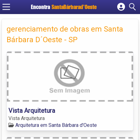
Encontra
SantaBárbarad'Oeste
Cadastrar empresa
Fazer login
gerenciamento de obras em Santa
Criar conta
Bárbara D´Oeste - SP
Vista Arquitetura
Vista Arquitetura
Arquitetura em Santa Bárbara d'Oeste