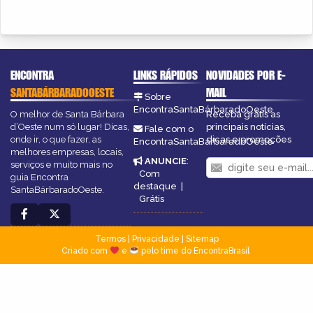
ENCONTRA
LINKS RÁPIDOS
NOVIDADES POR E-
SANTABÁRBARADOOESTE
MAIL
Sobre
EncontraSantaBárbaradoOeste
O melhor de Santa Bárbara
Receba grátis as
d’Oeste num só lugar! Dicas,
principais notícias,
Fale com o
onde ir, o que fazer, as
dicas e promoções
EncontraSantaBárbaradoOeste
melhores empresas, locais,
ANUNCIE
:
serviços e muito mais no
Com
guia Encontra
destaque
|
SantaBárbaradoOeste.
Grátis
Termos
|
Privacidade
|
Sitemap
Criado com
e
pelo time do EncontraBrasil