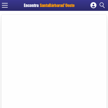
Encontra
SantaBárbarad'Oeste
Cadastrar empresa
Fazer login
Criar conta