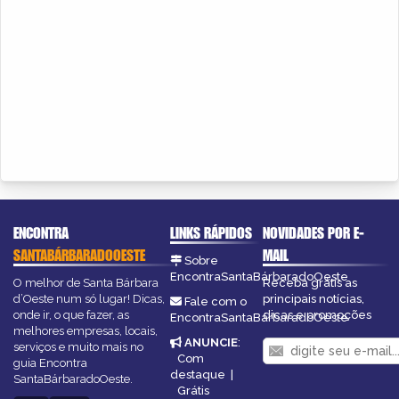
ENCONTRA
LINKS RÁPIDOS
NOVIDADES POR E-
SANTABÁRBARADOOESTE
MAIL
Sobre
EncontraSantaBárbaradoOeste
O melhor de Santa Bárbara
Receba grátis as
d’Oeste num só lugar! Dicas,
principais notícias,
Fale com o
onde ir, o que fazer, as
dicas e promoções
EncontraSantaBárbaradoOeste
melhores empresas, locais,
ANUNCIE
:
serviços e muito mais no
Com
guia Encontra
destaque
|
SantaBárbaradoOeste.
Grátis