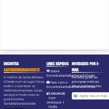
ENCONTRA
LINKS RÁPIDOS
NOVIDADES POR E-
SANTABÁRBARADOOESTE
MAIL
Sobre
EncontraSantaBárbaradoOeste
O melhor de Santa Bárbara
Receba grátis as
d’Oeste num só lugar! Dicas,
principais notícias,
Fale com o
onde ir, o que fazer, as
dicas e promoções
EncontraSantaBárbaradoOeste
melhores empresas, locais,
ANUNCIE
:
serviços e muito mais no
Com
guia Encontra
destaque
|
SantaBárbaradoOeste.
Grátis