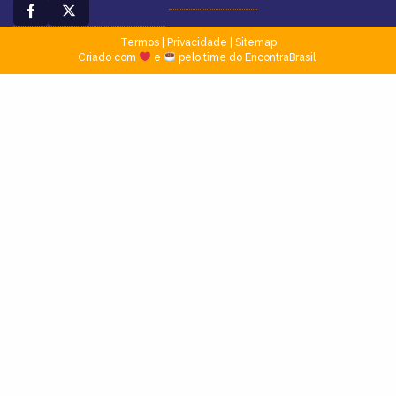
Termos
|
Privacidade
|
Sitemap
Criado com
e
pelo time do EncontraBrasil