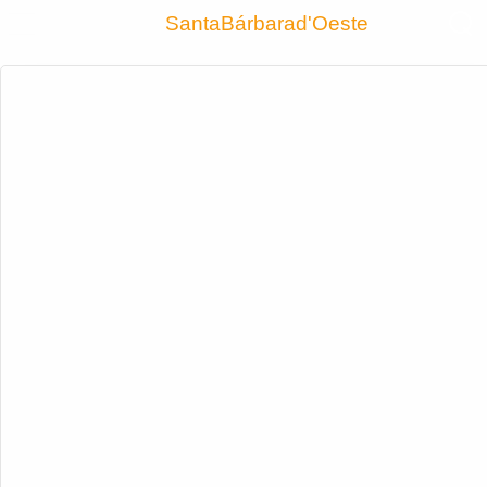
Encontra
SantaBárbarad'Oeste
Cadastrar empresa
Fazer login
Criar conta