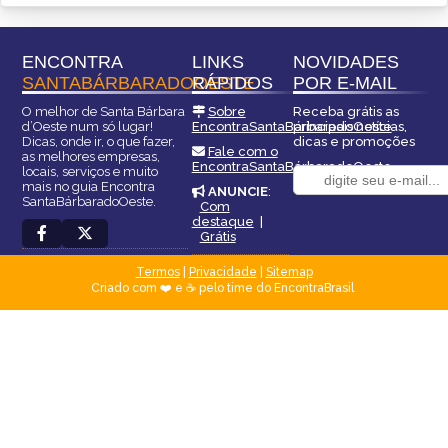
ENCONTRA
LINKS
NOVIDADES
SANTABÁRBARADOOESTE
RÁPIDOS
POR E-MAIL
O melhor de Santa Bárbara
Sobre
Receba grátis as
d’Oeste num só lugar!
EncontraSantaBárbaradoOeste
principais notícias,
Dicas, onde ir, o que fazer,
dicas e promoções
Fale com o
as melhores empresas,
EncontraSantaBárbaradoOeste
locais, serviços e muito
mais no guia Encontra
ANUNCIE
:
SantaBárbaradoOeste.
Com
destaque
|
Grátis
Termos
|
Privacidade
|
Sitemap
Criado com ❤️ e ☕ pelo time do EncontraBrasil