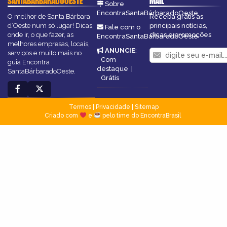
SANTABÁRBARADOOESTE
MAIL
Sobre
EncontraSantaBárbaradoOeste
O melhor de Santa Bárbara
Receba grátis as
d’Oeste num só lugar! Dicas,
principais notícias,
Fale com o
onde ir, o que fazer, as
dicas e promoções
EncontraSantaBárbaradoOeste
melhores empresas, locais,
ANUNCIE
:
serviços e muito mais no
Com
guia Encontra
destaque
|
SantaBárbaradoOeste.
Grátis
Termos
|
Privacidade
|
Sitemap
Criado com
e
pelo time do EncontraBrasil