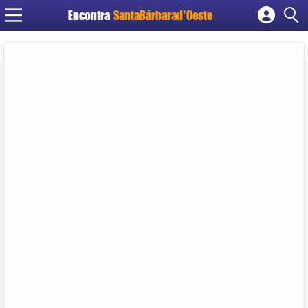
Encontra
SantaBárbarad'Oeste
Cadastrar empresa
Fazer login
Criar conta