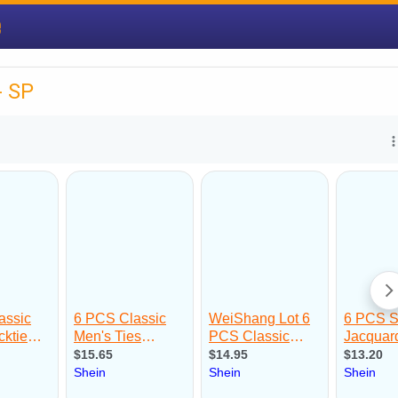
e
- SP