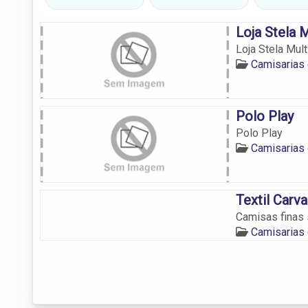
Loja Stela 
Loja Stela Mul
Camisarias 
Polo Play
Polo Play
Camisarias 
Textil Carva
Camisas finas 
Camisarias 