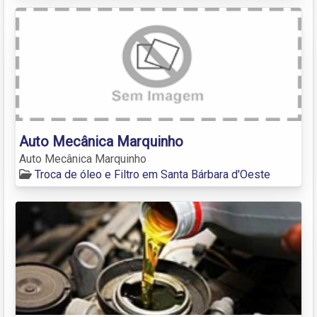
Auto Mecânica Marquinho
Auto Mecânica Marquinho
Troca de óleo e Filtro em Santa Bárbara d'Oeste