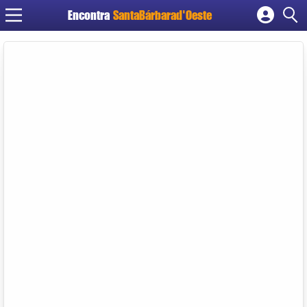
Encontra
SantaBárbarad'Oeste
Cadastrar empresa
Fazer login
Criar conta