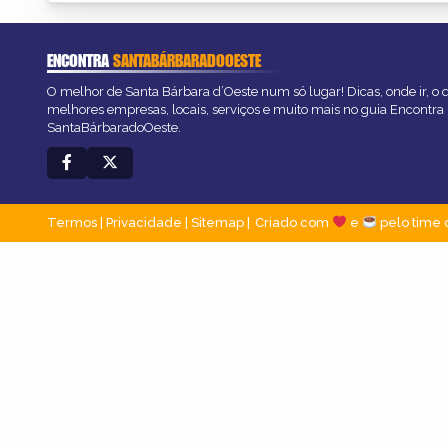
ENCONTRA
SANTABÁRBARADOOESTE
O melhor de Santa Bárbara d’Oeste num só lugar! Dicas, onde ir, o q
melhores empresas, locais, serviços e muito mais no guia Encontra
SantaBárbaradoOeste.
Termos
|
Privacidade
|
Sitemap
Criado com
e
pelo time 