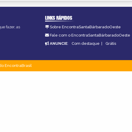
LINKS RÁPIDOS
ue fazer, as
Sobre EncontraSantaBárbaradoOeste
Fale com o EncontraSantaBárbaradoOeste
ANUNCIE
:
Com destaque
|
Grátis
do EncontraBrasil