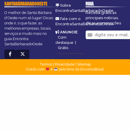
SANTABÁRBARADOOESTE
MAIL
Sobre
EncontraSantaBárbaradoOeste
O melhor de Santa Bárbara
Receba grátis as
d’Oeste num só lugar! Dicas,
principais notícias,
Fale com o
onde ir, o que fazer, as
dicas e promoções
EncontraSantaBárbaradoOeste
melhores empresas, locais,
ANUNCIE
:
serviços e muito mais no
Com
guia Encontra
destaque
|
SantaBárbaradoOeste.
Grátis
Termos
|
Privacidade
|
Sitemap
Criado com
e
pelo time do EncontraBrasil