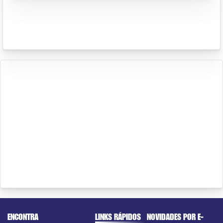
ENCONTRA
LINKS RÁPIDOS
NOVIDADES POR E-