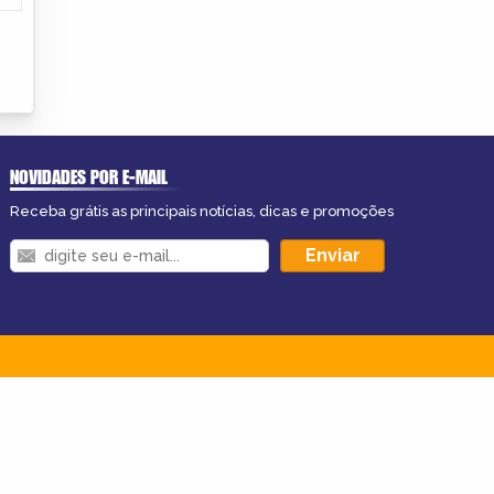
NOVIDADES POR E-MAIL
Receba grátis as principais notícias, dicas e promoções