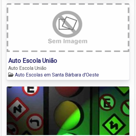
Auto Escola União
Auto Escola União
Auto Escolas em Santa Bárbara d'Oeste