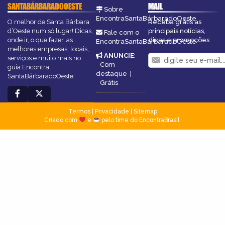
SANTABÁRBARADOOESTE
MAIL
Sobre
EncontraSantaBárbaradoOeste
O melhor de Santa Bárbara
Receba grátis as
d’Oeste num só lugar! Dicas,
principais notícias,
Fale com o
onde ir, o que fazer, as
dicas e promoções
EncontraSantaBárbaradoOeste
melhores empresas, locais,
ANUNCIE
:
serviços e muito mais no
Com
guia Encontra
destaque
|
SantaBárbaradoOeste.
Grátis
Termos
|
Privacidade
|
Sitemap
Criado com
e
pelo time do EncontraBrasil