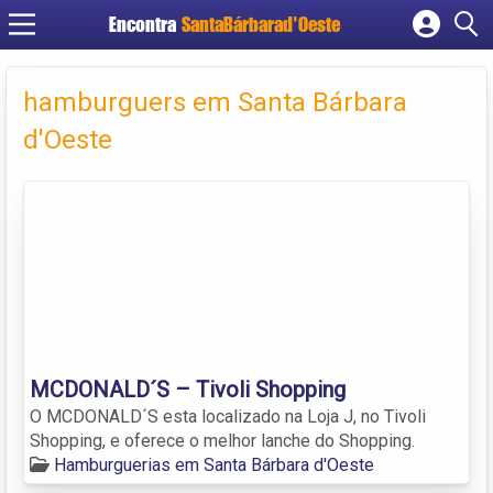
Encontra
SantaBárbarad'Oeste
Cadastrar empresa
Fazer login
hamburguers em Santa Bárbara
Criar conta
d'Oeste
MCDONALD´S – Tivoli Shopping
O MCDONALD´S esta localizado na Loja J, no Tivoli
Shopping, e oferece o melhor lanche do Shopping.
Hamburguerias em Santa Bárbara d'Oeste