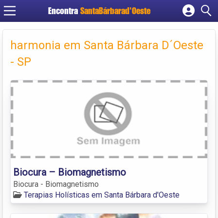
Encontra
SantaBárbarad'Oeste
Cadastrar empresa
Fazer login
harmonia em Santa Bárbara D´Oeste
Criar conta
- SP
Biocura – Biomagnetismo
Biocura - Biomagnetismo
Terapias Holísticas em Santa Bárbara d'Oeste