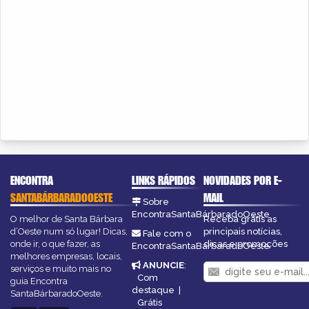
ENCONTRA
LINKS RÁPIDOS
NOVIDADES POR E-
SANTABÁRBARADOOESTE
MAIL
Sobre
EncontraSantaBárbaradoOeste
O melhor de Santa Bárbara
Receba grátis as
d’Oeste num só lugar! Dicas,
principais notícias,
Fale com o
onde ir, o que fazer, as
dicas e promoções
EncontraSantaBárbaradoOeste
melhores empresas, locais,
ANUNCIE
:
serviços e muito mais no
Com
guia Encontra
destaque
|
SantaBárbaradoOeste.
Grátis