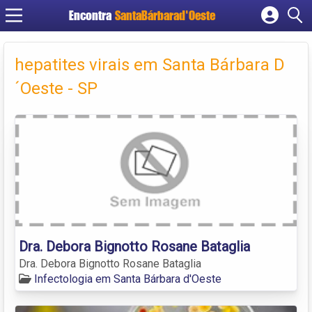
Encontra
SantaBárbarad'Oeste
Cadastrar empresa
Fazer login
hepatites virais em Santa Bárbara D
Criar conta
´Oeste - SP
Dra. Debora Bignotto Rosane Bataglia
Dra. Debora Bignotto Rosane Bataglia
Infectologia em Santa Bárbara d'Oeste