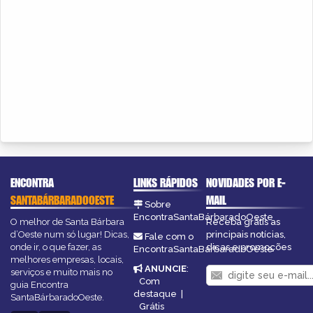
ENCONTRA
LINKS RÁPIDOS
NOVIDADES POR E-
SANTABÁRBARADOOESTE
MAIL
Sobre
EncontraSantaBárbaradoOeste
O melhor de Santa Bárbara
Receba grátis as
d’Oeste num só lugar! Dicas,
principais notícias,
Fale com o
onde ir, o que fazer, as
dicas e promoções
EncontraSantaBárbaradoOeste
melhores empresas, locais,
ANUNCIE
:
serviços e muito mais no
Com
guia Encontra
destaque
|
SantaBárbaradoOeste.
Grátis