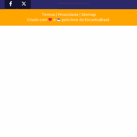
Termos
|
Privacidade
|
Sitemap
Criado com
e
pelo time do EncontraBrasil