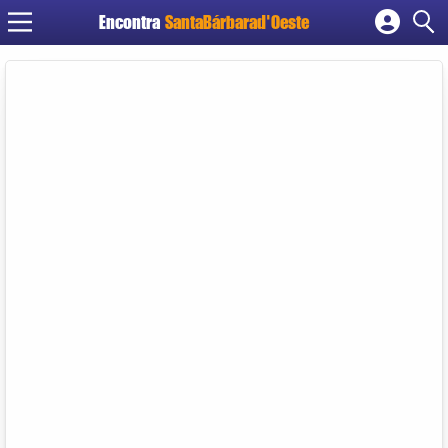
Encontra
SantaBárbarad'Oeste
Cadastrar empresa
Fazer login
Criar conta