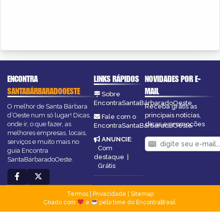
ENCONTRA
LINKS RÁPIDOS
NOVIDADES POR E-
SANTABÁRBARADOOESTE
MAIL
Sobre
EncontraSantaBárbaradoOeste
O melhor de Santa Bárbara
Receba grátis as
d’Oeste num só lugar! Dicas,
principais notícias,
Fale com o
onde ir, o que fazer, as
dicas e promoções
EncontraSantaBárbaradoOeste
melhores empresas, locais,
ANUNCIE
:
serviços e muito mais no
Com
guia Encontra
destaque
|
SantaBárbaradoOeste.
Grátis
Termos
|
Privacidade
|
Sitemap
Criado com
e
pelo time do EncontraBrasil