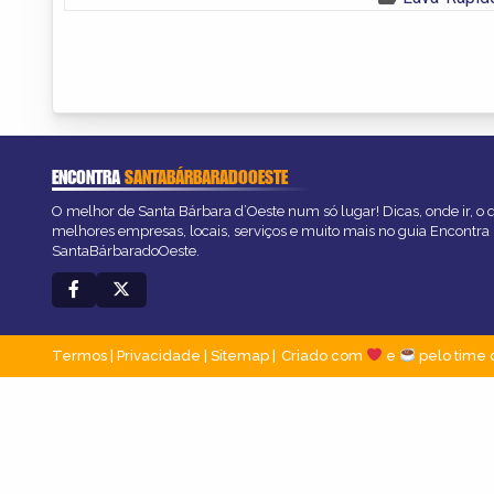
ENCONTRA
SANTABÁRBARADOOESTE
O melhor de Santa Bárbara d’Oeste num só lugar! Dicas, onde ir, o q
melhores empresas, locais, serviços e muito mais no guia Encontra
SantaBárbaradoOeste.
Termos
|
Privacidade
|
Sitemap
Criado com
e
pelo time 