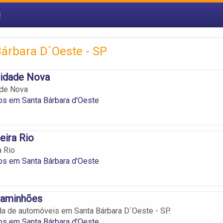
e
Bárbara D´Oeste - SP
Cidade Nova
ade Nova
os em Santa Bárbara d'Oeste
eira Rio
a Rio
os em Santa Bárbara d'Oeste
Caminhões
a de automóveis em Santa Bárbara D´Oeste - SP.
os em Santa Bárbara d'Oeste