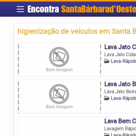
Encontra
SantaBárbarad'Oest
higienização de veículos em Santa 
Lava Jato 
Lava Jato Cid
Lava-Rápid
Lava Jato B
Lava Jato Beir
Lava-Rápid
Lava Bem 
Lavagem Rápid
Lava-Rápid