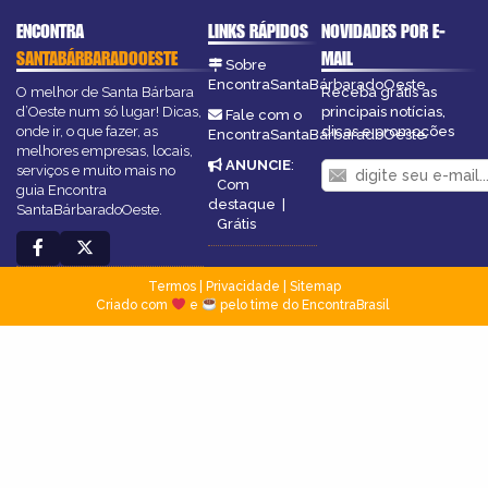
ENCONTRA
LINKS RÁPIDOS
NOVIDADES POR E-
SANTABÁRBARADOOESTE
MAIL
Sobre
EncontraSantaBárbaradoOeste
O melhor de Santa Bárbara
Receba grátis as
d’Oeste num só lugar! Dicas,
principais notícias,
Fale com o
onde ir, o que fazer, as
dicas e promoções
EncontraSantaBárbaradoOeste
melhores empresas, locais,
ANUNCIE
:
serviços e muito mais no
Com
guia Encontra
destaque
|
SantaBárbaradoOeste.
Grátis
Termos
|
Privacidade
|
Sitemap
Criado com
e
pelo time do EncontraBrasil