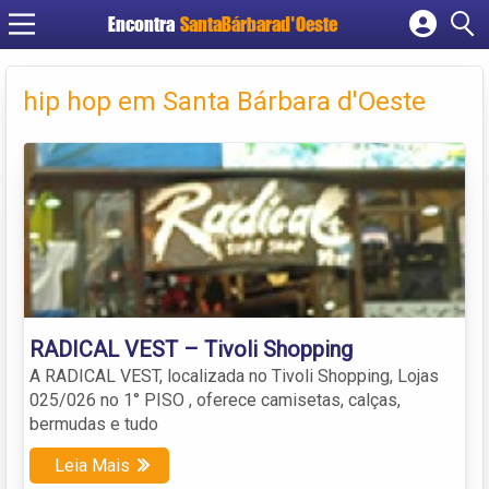
Encontra
SantaBárbarad'Oeste
Cadastrar empresa
Fazer login
hip hop em Santa Bárbara d'Oeste
Criar conta
RADICAL VEST – Tivoli Shopping
A RADICAL VEST, localizada no Tivoli Shopping, Lojas
025/026 no 1° PISO , oferece camisetas, calças,
bermudas e tudo
Leia Mais