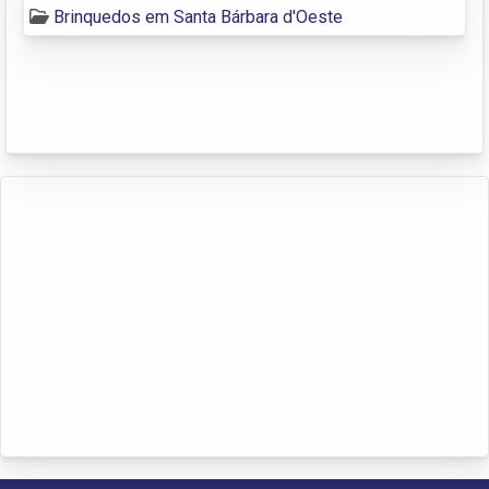
Brinquedos em Santa Bárbara d'Oeste