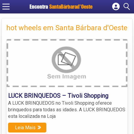
Encontra
SantaBárbarad'Oeste
Cadastrar empresa
Fazer login
hot wheels em Santa Bárbara d'Oeste
Criar conta
LUCK BRINQUEDOS – Tivoli Shopping
A LUCK BRINQUEDOS no Tivoli Shopping oferece
brinquedos para todas as idades. A LUCK BRINQUEDOS
esta localizada na Loja
Leia Mais