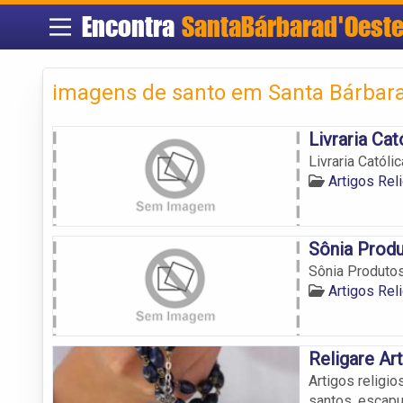
Encontra
SantaBárbarad'Oest
imagens de santo em Santa Bárbara
Livraria Ca
Livraria Catól
Artigos Rel
Sônia Produ
Sônia Produtos
Artigos Rel
Religare Ar
Artigos religi
santos, escapul