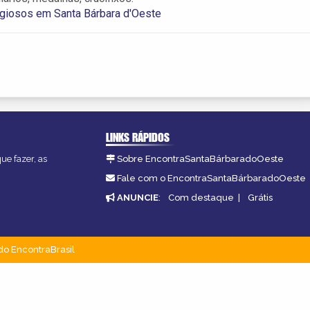
igiosos em Santa Bárbara d'Oeste
LINKS RÁPIDOS
ue fazer, as
Sobre EncontraSantaBárbaradoOeste
Fale com o EncontraSantaBárbaradoOeste
ANUNCIE
:
Com destaque
|
Grátis
do EncontraBrasil