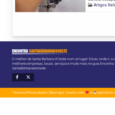
Artigos Rel
ENCONTRA
SANTABÁRBARADOOESTE
O melhor de Santa Bárbara d’Oeste num só lugar! Dicas, onde ir, o q
melhores empresas, locais, serviços e muito mais no guia Encontra
SantaBárbaradoOeste.
Termos
|
Privacidade
|
Sitemap
Criado com
e
pelo time 