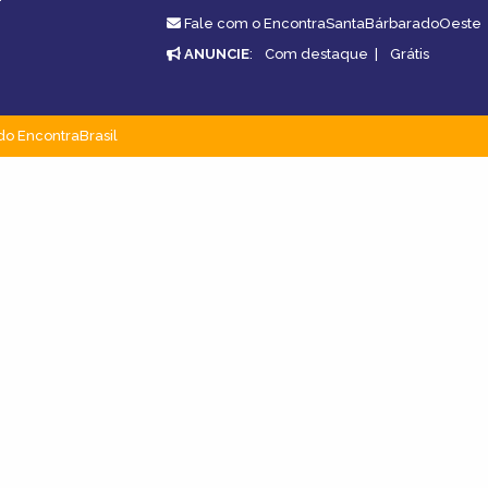
Fale com o EncontraSantaBárbaradoOeste
ANUNCIE
:
Com destaque
|
Grátis
do EncontraBrasil