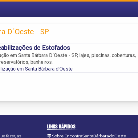
e
a D´Oeste - SP
abilizações de Estofados
ção em Santa Bárbara D´Oeste - SP, lajes, piscinas, coberturas,
reservatórios, banheiros.
lização em Santa Bárbara d'Oeste
LINKS RÁPIDOS
ue fazer, as
Sobre EncontraSantaBárbaradoOeste