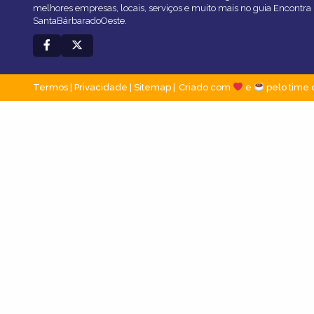
melhores empresas, locais, serviços e muito mais no guia Encontra
SantaBárbaradoOeste.
Termos
|
Privacidade
|
Sitemap
Criado com
e
pelo time 