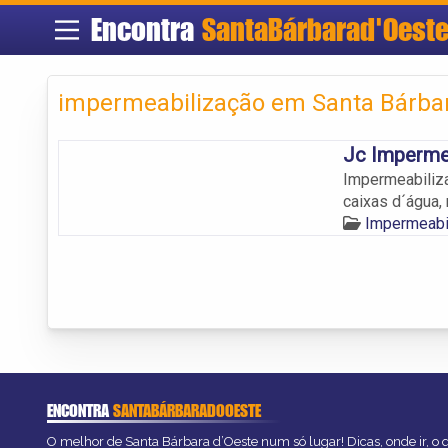
Encontra
SantaBárbarad'Oest
impermeabilização em Santa Bárbar
Jc Imperme
Impermeabiliza
caixas d´água, 
Impermeabi
ENCONTRA
SANTABÁRBARADOOESTE
O melhor de Santa Bárbara d’Oeste num só lugar! Dicas, onde ir, o q