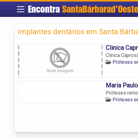
Encontra
SantaBárbarad'Oest
implantes dentários em Santa Bárba
Clinica Cap
Clinica Caprosi
Próteses e
Maria Paulo
Próteses remov
Próteses e