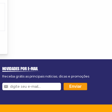
NOVIDADES POR E-MAIL
Receba grátis as principais notícias, dicas e promoções