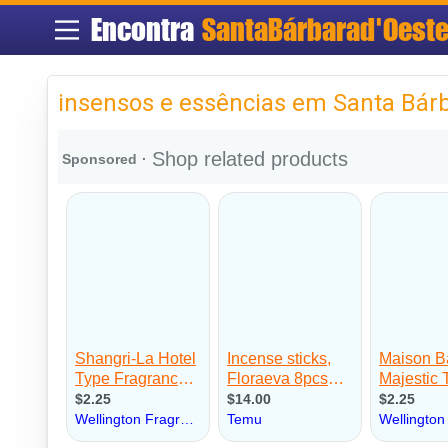
Encontra
SantaBárbarad'Oest
insensos e essências em Santa Bárb