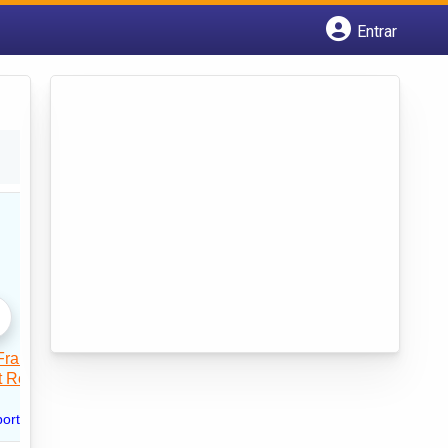
Entrar
Cadastrar empresa
Fazer login
Criar conta