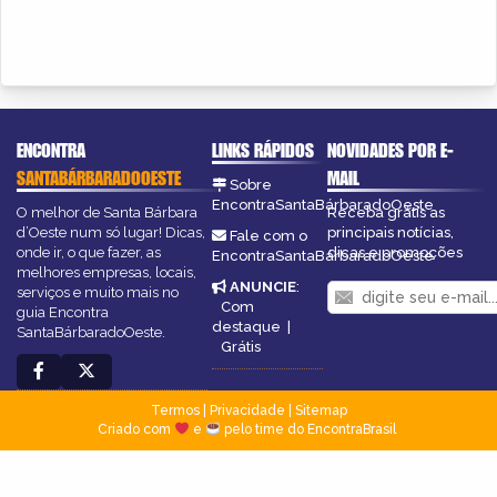
ENCONTRA
LINKS RÁPIDOS
NOVIDADES POR E-
SANTABÁRBARADOOESTE
MAIL
Sobre
EncontraSantaBárbaradoOeste
O melhor de Santa Bárbara
Receba grátis as
d’Oeste num só lugar! Dicas,
principais notícias,
Fale com o
onde ir, o que fazer, as
dicas e promoções
EncontraSantaBárbaradoOeste
melhores empresas, locais,
ANUNCIE
:
serviços e muito mais no
Com
guia Encontra
destaque
|
SantaBárbaradoOeste.
Grátis
Termos
|
Privacidade
|
Sitemap
Criado com
e
pelo time do EncontraBrasil