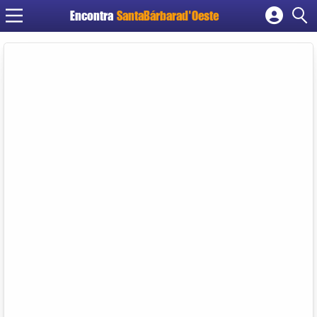
Encontra
SantaBárbarad'Oeste
Cadastrar empresa
Fazer login
Criar conta