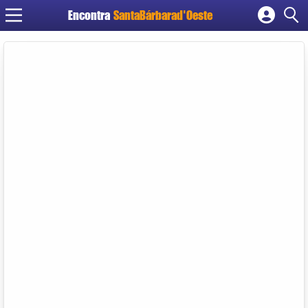
Encontra
SantaBárbarad'Oeste
Cadastrar empresa
Fazer login
Criar conta