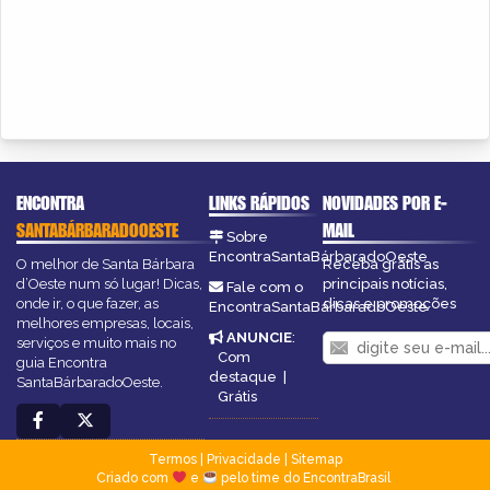
ENCONTRA
LINKS RÁPIDOS
NOVIDADES POR E-
SANTABÁRBARADOOESTE
MAIL
Sobre
EncontraSantaBárbaradoOeste
O melhor de Santa Bárbara
Receba grátis as
d’Oeste num só lugar! Dicas,
principais notícias,
Fale com o
onde ir, o que fazer, as
dicas e promoções
EncontraSantaBárbaradoOeste
melhores empresas, locais,
ANUNCIE
:
serviços e muito mais no
Com
guia Encontra
destaque
|
SantaBárbaradoOeste.
Grátis
Termos
|
Privacidade
|
Sitemap
Criado com
e
pelo time do EncontraBrasil