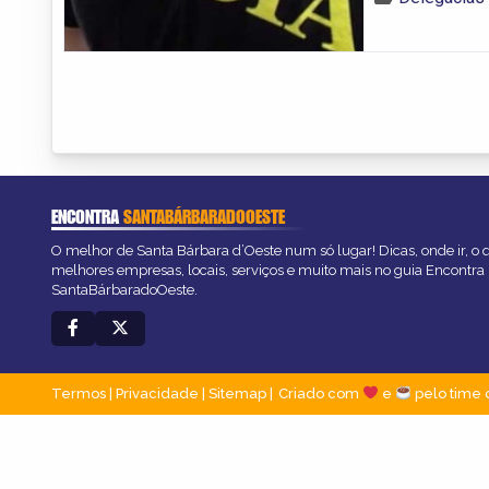
ENCONTRA
SANTABÁRBARADOOESTE
O melhor de Santa Bárbara d’Oeste num só lugar! Dicas, onde ir, o q
melhores empresas, locais, serviços e muito mais no guia Encontra
SantaBárbaradoOeste.
Termos
|
Privacidade
|
Sitemap
Criado com
e
pelo time 