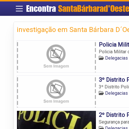
Encontra
SantaBárbarad'Oest
investigação em Santa Bárbara D´Oe
Policia Mil
Policia Milita
Delegacias 
3º Distrito 
3º Distrito Poli
Delegacias 
2º Distrito
Segurança para
Delegacias 