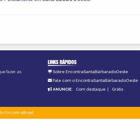
LINKS RÁPIDOS
ue fazer, as
Sobre EncontraSantaBárbaradoOeste
Fale com o EncontraSantaBárbaradoOeste
ANUNCIE
:
Com destaque
|
Grátis
do EncontraBrasil