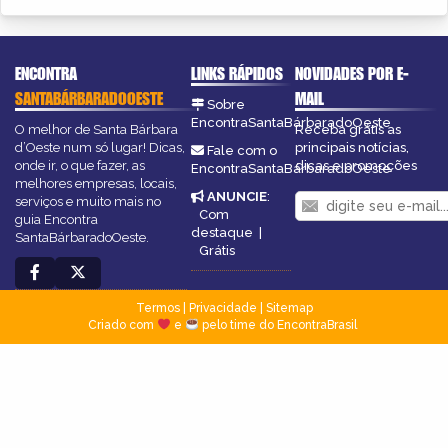
ENCONTRA
LINKS RÁPIDOS
NOVIDADES POR E-
SANTABÁRBARADOOESTE
MAIL
Sobre
EncontraSantaBárbaradoOeste
O melhor de Santa Bárbara
Receba grátis as
d’Oeste num só lugar! Dicas,
principais notícias,
Fale com o
onde ir, o que fazer, as
dicas e promoções
EncontraSantaBárbaradoOeste
melhores empresas, locais,
ANUNCIE
:
serviços e muito mais no
Com
guia Encontra
destaque
|
SantaBárbaradoOeste.
Grátis
Termos
|
Privacidade
|
Sitemap
Criado com
e
pelo time do EncontraBrasil