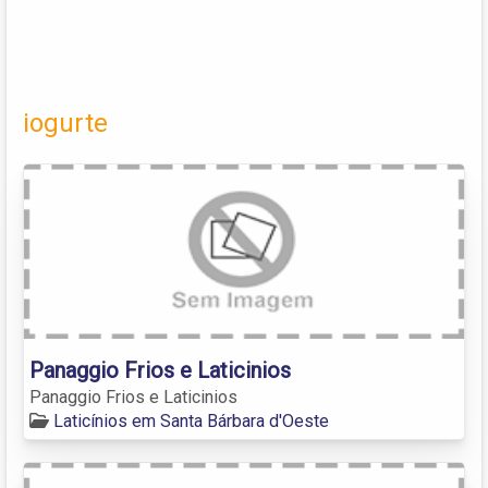
iogurte
Panaggio Frios e Laticinios
Panaggio Frios e Laticinios
Laticínios em Santa Bárbara d'Oeste