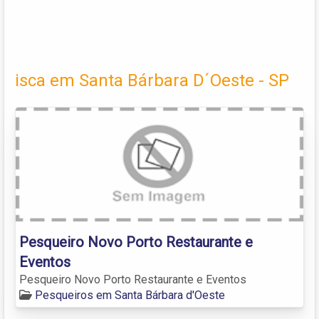
isca em Santa Bárbara D´Oeste - SP
Pesqueiro Novo Porto Restaurante e
Eventos
Pesqueiro Novo Porto Restaurante e Eventos
Pesqueiros em Santa Bárbara d'Oeste