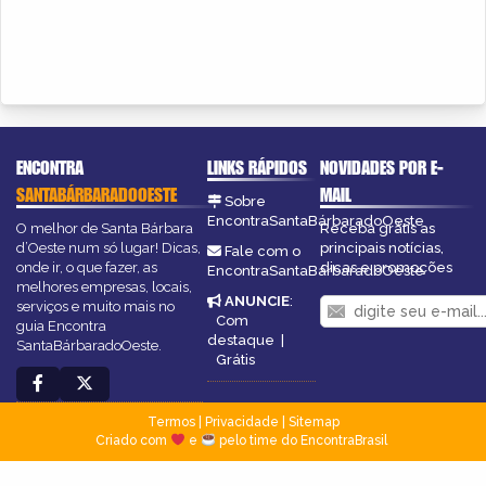
ENCONTRA
LINKS RÁPIDOS
NOVIDADES POR E-
SANTABÁRBARADOOESTE
MAIL
Sobre
EncontraSantaBárbaradoOeste
O melhor de Santa Bárbara
Receba grátis as
d’Oeste num só lugar! Dicas,
principais notícias,
Fale com o
onde ir, o que fazer, as
dicas e promoções
EncontraSantaBárbaradoOeste
melhores empresas, locais,
ANUNCIE
:
serviços e muito mais no
Com
guia Encontra
destaque
|
SantaBárbaradoOeste.
Grátis
Termos
|
Privacidade
|
Sitemap
Criado com
e
pelo time do EncontraBrasil