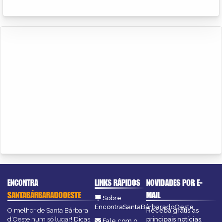
ENCONTRA
LINKS RÁPIDOS
NOVIDADES POR E-
SANTABÁRBARADOOESTE
MAIL
Sobre
EncontraSantaBárbaradoOeste
O melhor de Santa Bárbara
Receba grátis as
d’Oeste num só lugar! Dicas,
principais notícias,
Fale com o