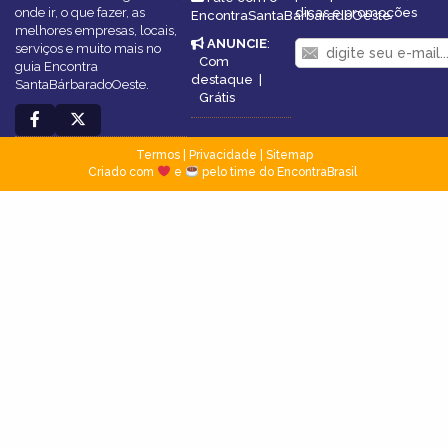
onde ir, o que fazer, as
dicas e promoções
EncontraSantaBárbaradoOeste
melhores empresas, locais,
ANUNCIE
:
serviços e muito mais no
Com
guia Encontra
destaque
|
SantaBárbaradoOeste.
Grátis
Termos
|
Privacidade
|
Sitemap
Criado com
e
pelo time do EncontraBrasil