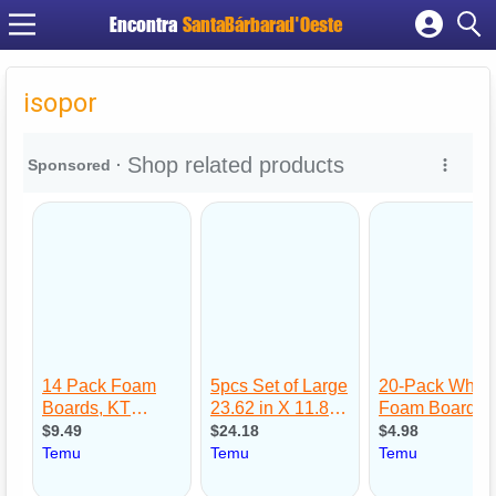
Encontra
SantaBárbarad'Oeste
Cadastrar empresa
Fazer login
isopor
Criar conta