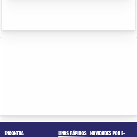
ENCONTRA
LINKS RÁPIDOS
NOVIDADES POR E-