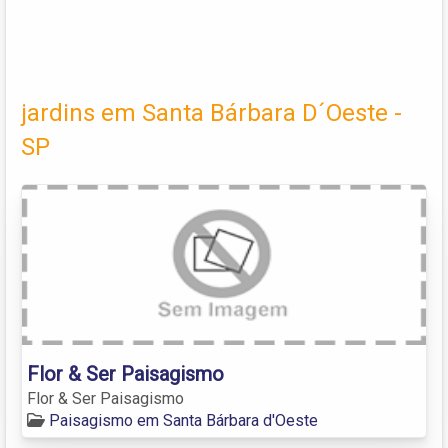
jardins em Santa Bárbara D´Oeste -
SP
Flor & Ser Paisagismo
Flor & Ser Paisagismo
Paisagismo em Santa Bárbara d'Oeste