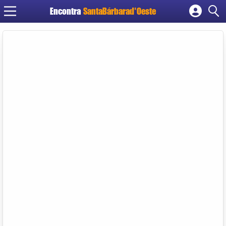
Encontra
SantaBárbarad'Oeste
Cadastrar empresa
Fazer login
Criar conta