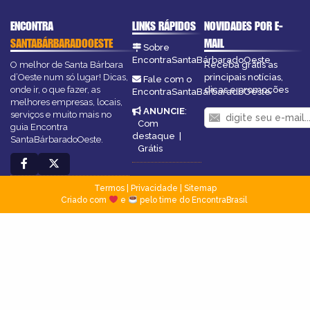
ENCONTRA
LINKS RÁPIDOS
NOVIDADES POR E-
SANTABÁRBARADOOESTE
MAIL
Sobre
EncontraSantaBárbaradoOeste
O melhor de Santa Bárbara
Receba grátis as
d’Oeste num só lugar! Dicas,
principais notícias,
Fale com o
onde ir, o que fazer, as
dicas e promoções
EncontraSantaBárbaradoOeste
melhores empresas, locais,
ANUNCIE
:
serviços e muito mais no
Com
guia Encontra
destaque
|
SantaBárbaradoOeste.
Grátis
Termos
|
Privacidade
|
Sitemap
Criado com
e
pelo time do EncontraBrasil