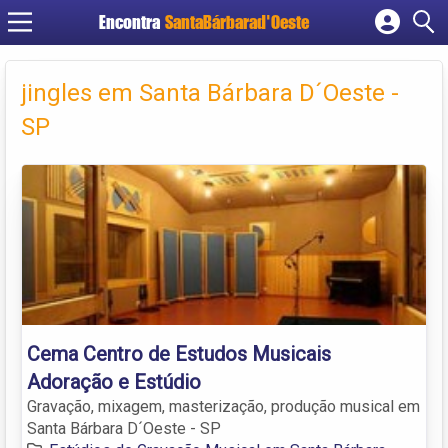
Encontra
SantaBárbarad'Oeste
Cadastrar empresa
Fazer login
jingles em Santa Bárbara D´Oeste -
Criar conta
SP
Cema Centro de Estudos Musicais
Adoração e Estúdio
Gravação, mixagem, masterização, produção musical em
Santa Bárbara D´Oeste - SP