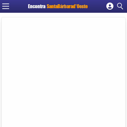
Encontra
SantaBárbarad'Oeste
Cadastrar empresa
Fazer login
Criar conta