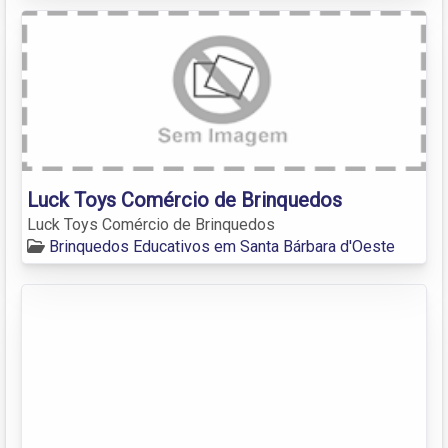
Luck Toys Comércio de Brinquedos
Luck Toys Comércio de Brinquedos
Brinquedos Educativos em Santa Bárbara d'Oeste