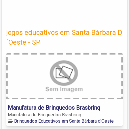
jogos educativos em Santa Bárbara D
´Oeste - SP
Manufatura de Brinquedos Brasbrinq
Manufatura de Brinquedos Brasbrinq
Brinquedos Educativos em Santa Bárbara d'Oeste