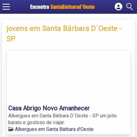
Encontra
SantaBárbarad'Oeste
Cadastrar empresa
Fazer login
jovens em Santa Bárbara D´Oeste -
Criar conta
SP
Casa Abrigo Novo Amanhecer
Albergues em Santa Bárbara D´Oeste - SP um jeito
barato e gostoso de viajar.
Albergues em Santa Bárbara d'Oeste