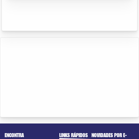
ENCONTRA
LINKS RÁPIDOS
NOVIDADES POR E-