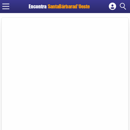
Encontra
SantaBárbarad'Oeste
Cadastrar empresa
Fazer login
Criar conta