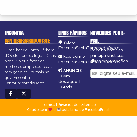
ENCONTRA
LINKS RÁPIDOS
NOVIDADES POR E-
SANTABÁRBARADOOESTE
MAIL
Sobre
EncontraSantaBárbaradoOeste
O melhor de Santa Bárbara
Receba grátis as
d’Oeste num só lugar! Dicas,
principais notícias,
Fale com o
onde ir, o que fazer, as
dicas e promoções
EncontraSantaBárbaradoOeste
melhores empresas, locais,
ANUNCIE
:
serviços e muito mais no
Com
guia Encontra
destaque
|
SantaBárbaradoOeste.
Grátis
Termos
|
Privacidade
|
Sitemap
Criado com
e
pelo time do EncontraBrasil