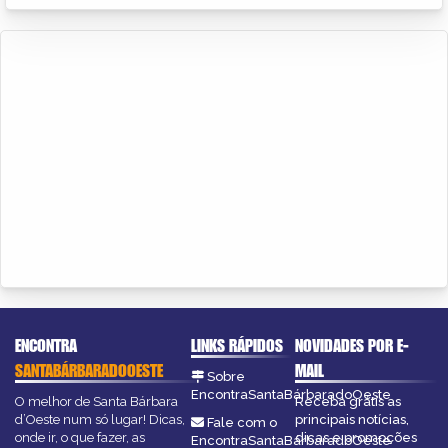
ENCONTRA
LINKS RÁPIDOS
NOVIDADES POR E-
SANTABÁRBARADOOESTE
MAIL
Sobre
EncontraSantaBárbaradoOeste
O melhor de Santa Bárbara
Receba grátis as
d’Oeste num só lugar! Dicas,
principais notícias,
Fale com o
onde ir, o que fazer, as
dicas e promoções
EncontraSantaBárbaradoOeste