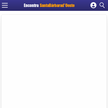
Encontra
SantaBárbarad'Oeste
Cadastrar empresa
Fazer login
Criar conta