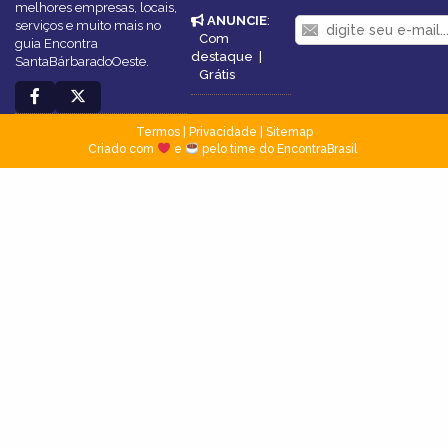
melhores empresas, locais,
ANUNCIE
:
serviços e muito mais no
Com
guia Encontra
destaque
|
SantaBárbaradoOeste.
Grátis
Termos
|
Privacidade
|
Sitemap
Criado com
e
pelo time do EncontraBrasil