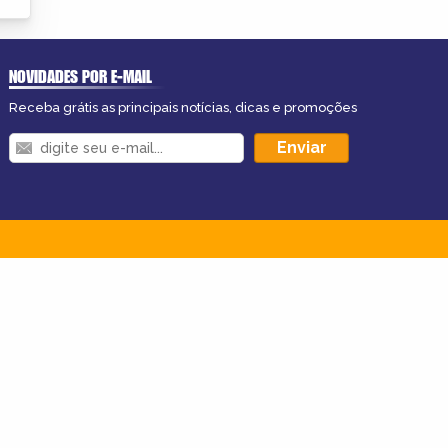
NOVIDADES POR E-MAIL
Receba grátis as principais notícias, dicas e promoções