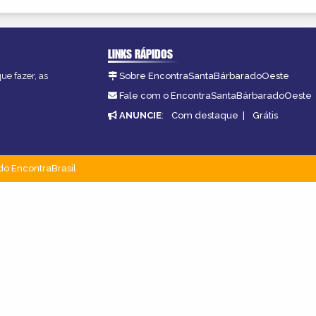
LINKS RÁPIDOS
ue fazer, as
Sobre EncontraSantaBárbaradoOeste
Fale com o EncontraSantaBárbaradoOeste
ANUNCIE
:
Com destaque
|
Grátis
do EncontraBrasil