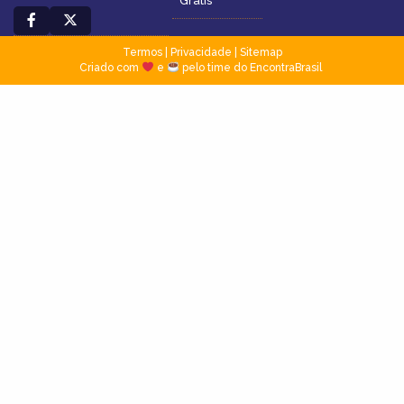
Grátis
Termos
|
Privacidade
|
Sitemap
Criado com
e
pelo time do EncontraBrasil