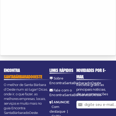
ENCONTRA
LINKS RÁPIDOS
NOVIDADES POR E-
SANTABÁRBARADOOESTE
MAIL
Sobre
EncontraSantaBárbaradoOeste
O melhor de Santa Bárbara
Receba grátis as
d’Oeste num só lugar! Dicas,
principais notícias,
Fale com o
onde ir, o que fazer, as
dicas e promoções
EncontraSantaBárbaradoOeste
melhores empresas, locais,
ANUNCIE
:
serviços e muito mais no
Com
guia Encontra
destaque
|
SantaBárbaradoOeste.