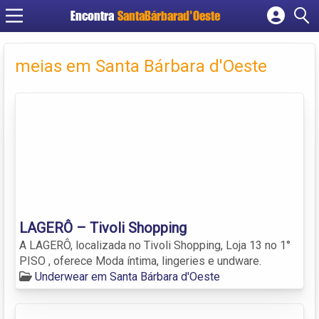
Encontra
SantaBárbarad'Oeste
Cadastrar empresa
Fazer login
meias em Santa Bárbara d'Oeste
Criar conta
LAGERÔ – Tivoli Shopping
A LAGERÔ, localizada no Tivoli Shopping, Loja 13 no 1°
PISO , oferece Moda íntima, lingeries e undware.
Underwear em Santa Bárbara d'Oeste