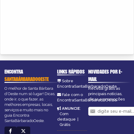
ENCONTRA
LINKS RÁPIDOS
NOVIDADES POR E-
SANTABÁRBARADOOESTE
MAIL
Sobre
EncontraSantaBárbaradoOeste
O melhor de Santa Bárbara
Receba grátis as
d’Oeste num só lugar! Dicas,
principais notícias,
Fale com o
onde ir, o que fazer, as
dicas e promoções
EncontraSantaBárbaradoOeste
melhores empresas, locais,
ANUNCIE
:
serviços e muito mais no
Com
guia Encontra
destaque
|
SantaBárbaradoOeste.
Grátis