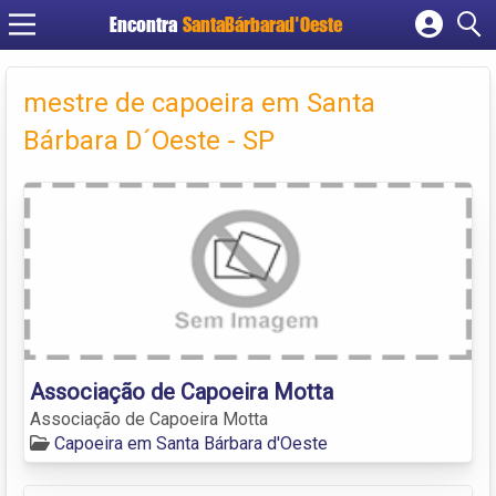
Encontra
SantaBárbarad'Oeste
Cadastrar empresa
Fazer login
mestre de capoeira em Santa
Criar conta
Bárbara D´Oeste - SP
Associação de Capoeira Motta
Associação de Capoeira Motta
Capoeira em Santa Bárbara d'Oeste