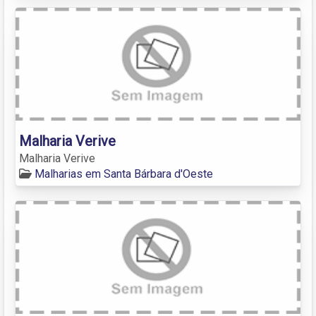
Malharia Verive
Malharia Verive
Malharias em Santa Bárbara d'Oeste