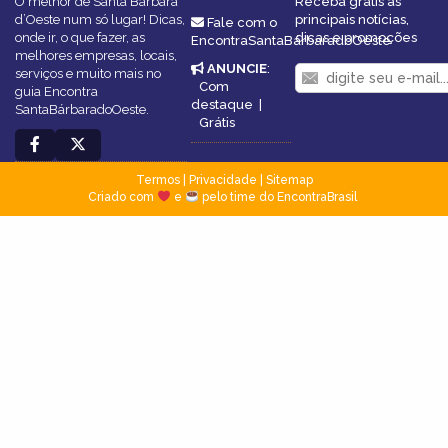
O melhor de Santa Bárbara
Receba grátis as
d’Oeste num só lugar! Dicas,
principais notícias,
Fale com o
onde ir, o que fazer, as
dicas e promoções
EncontraSantaBárbaradoOeste
melhores empresas, locais,
ANUNCIE
:
serviços e muito mais no
Com
guia Encontra
destaque
|
SantaBárbaradoOeste.
Grátis
Termos
|
Privacidade
|
Sitemap
Criado com
e
pelo time do EncontraBrasil