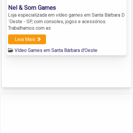
Nel & Som Games
Loja especializada em vídeo games em Santa Bárbara D
´Oeste - SP, com consoles, jogos e acessórios.
Trabalhamos com as
Leia Mais
Vídeo Games em Santa Bárbara d'Oeste