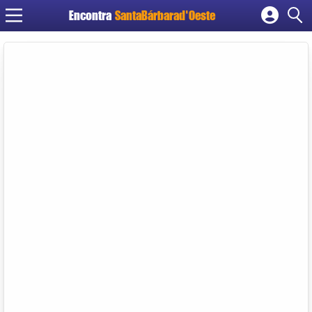
Encontra
SantaBárbarad'Oeste
Cadastrar empresa
Fazer login
Criar conta