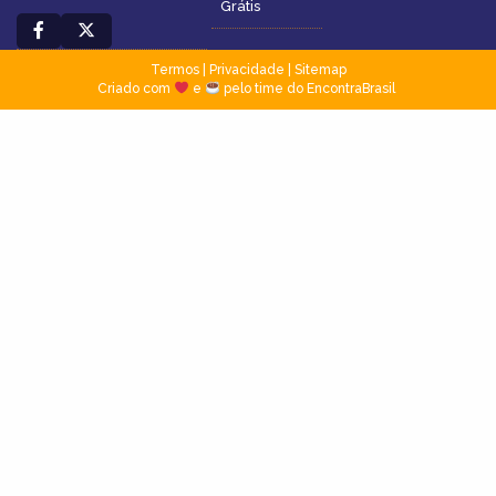
Grátis
Termos
|
Privacidade
|
Sitemap
Criado com
e
pelo time do EncontraBrasil