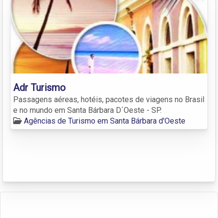
Adr Turismo
Passagens aéreas, hotéis, pacotes de viagens no Brasil
e no mundo em Santa Bárbara D´Oeste - SP.
Agências de Turismo em Santa Bárbara d'Oeste