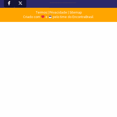
Termos
|
Privacidade
|
Sitemap
Criado com
e
pelo time do EncontraBrasil