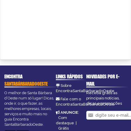
ENCONTRA
LINKS RÁPIDOS
NOVIDADES POR E-
SANTABÁRBARADOOESTE
MAIL
Sobre
EncontraSantaBárbaradoOeste
O melhor de Santa Bárbara
Receba grátis as
d’Oeste num só lugar! Dicas,
principais notícias,
Fale com o
onde ir, o que fazer, as
dicas e promoções
EncontraSantaBárbaradoOeste
melhores empresas, locais,
ANUNCIE
:
serviços e muito mais no
Com
guia Encontra
destaque
|
SantaBárbaradoOeste.
Grátis