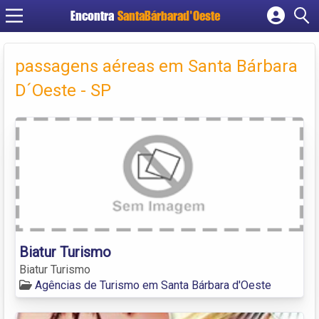
Encontra
SantaBárbarad'Oeste
Cadastrar empresa
Fazer login
passagens aéreas em Santa Bárbara
Criar conta
D´Oeste - SP
Biatur Turismo
Biatur Turismo
Agências de Turismo em Santa Bárbara d'Oeste