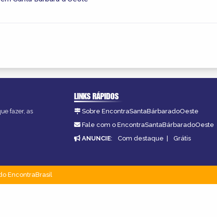
LINKS RÁPIDOS
ue fazer, as
Sobre EncontraSantaBárbaradoOeste
Fale com o EncontraSantaBárbaradoOeste
ANUNCIE
:
Com destaque
|
Grátis
do EncontraBrasil