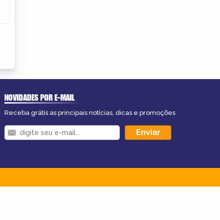
NOVIDADES POR E-MAIL
Receba grátis as principais notícias, dicas e promoções