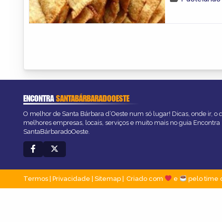
ENCONTRA
SANTABÁRBARADOOESTE
O melhor de Santa Bárbara d’Oeste num só lugar! Dicas, onde ir, o q
melhores empresas, locais, serviços e muito mais no guia Encontra
SantaBárbaradoOeste.
Termos
|
Privacidade
|
Sitemap
Criado com
e
pelo time 