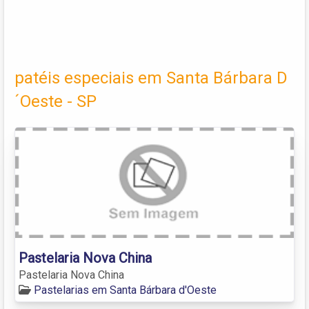
patéis especiais em Santa Bárbara D
´Oeste - SP
Pastelaria Nova China
Pastelaria Nova China
Pastelarias em Santa Bárbara d'Oeste