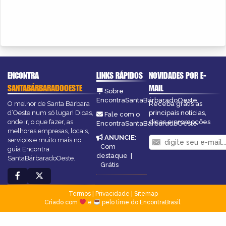
ENCONTRA
LINKS RÁPIDOS
NOVIDADES POR E-
SANTABÁRBARADOOESTE
MAIL
Sobre
EncontraSantaBárbaradoOeste
O melhor de Santa Bárbara
Receba grátis as
d’Oeste num só lugar! Dicas,
principais notícias,
Fale com o
onde ir, o que fazer, as
dicas e promoções
EncontraSantaBárbaradoOeste
melhores empresas, locais,
ANUNCIE
:
serviços e muito mais no
Com
guia Encontra
destaque
|
SantaBárbaradoOeste.
Grátis
Termos
|
Privacidade
|
Sitemap
Criado com
e
pelo time do EncontraBrasil