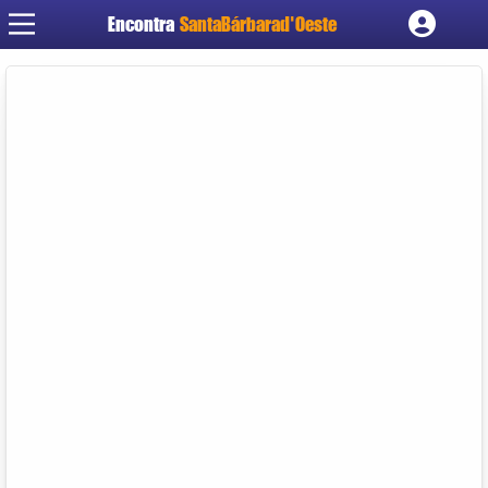
Encontra
SantaBárbarad'Oeste
Cadastrar empresa
Fazer login
Criar conta