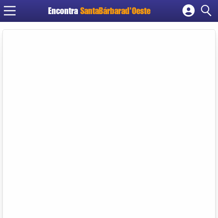
Encontra
SantaBárbarad'Oeste
Cadastrar empresa
Fazer login
Criar conta