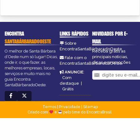
ENCONTRA
LINKS RÁPIDOS
NOVIDADES POR E-
SANTABÁRBARADOOESTE
MAIL
Sobre
EncontraSantaBárbaradoOeste
O melhor de Santa Bárbara
Receba grátis as
d’Oeste num só lugar! Dicas,
principais notícias,
Fale com o
onde ir, o que fazer, as
dicas e promoções
EncontraSantaBárbaradoOeste
melhores empresas, locais,
ANUNCIE
:
serviços e muito mais no
Com
guia Encontra
destaque
|
SantaBárbaradoOeste.
Grátis
Termos
|
Privacidade
|
Sitemap
Criado com
e
pelo time do EncontraBrasil